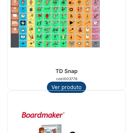
TD Snap
cód:I003778
Ver produto