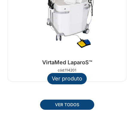
VirtaMed LaparoS™
cód:114201
Ver produto
VER TODOS