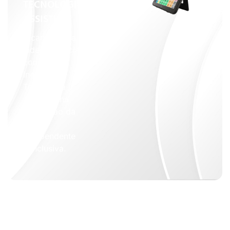
TECNOLOGIA
ASSISTIVA
Alcançando a
Independência
com
Inovação:
Tecnologia
Assistiva na
Promoção da
Vida
Independente
e Inclusiva.