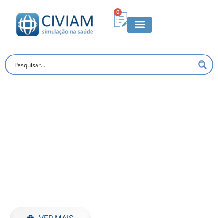
0
EXPERIÊNCIA E INOVAÇÃO EM
EDUCAÇÃO NA SAÚDE
Lorem ipsum dolor sit amet, consectetur adipiscing
elit, sed do eiusmod tempor incididunt ut labore et
dolore magna aliqua. Ut enim ad minim veniam, quis
nostrud exercitation ullamco laboris nisi.
VER MAIS