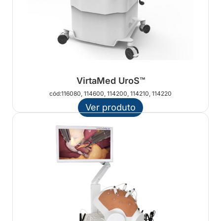
VirtaMed UroS™
cód:116080, 114600, 114200, 114210, 114220
Ver produto