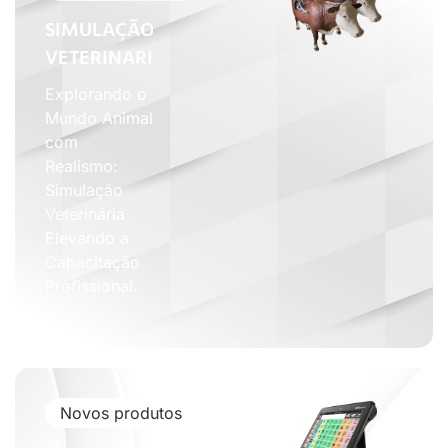
SIMULAÇÃO
VETERINARIA
Explorando o
Mundo Animal
com
Realismo:
Simulação
Veterinária
Elevando a
Capacitação
Profissional.
Novos produtos