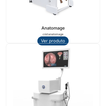
Anatomage
cód:anatomage
Ver produto