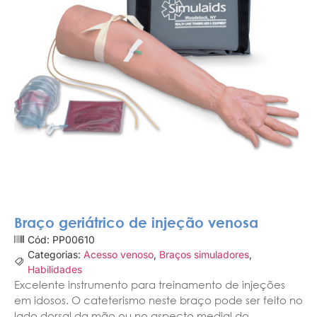
Braço geriátrico de injeção venosa
Cód: PP00610
Categorias:
Acesso venoso
,
Braços simuladores
,
Habilidades
Excelente instrumento para treinamento de injeções
em idosos. O cateterismo neste braço pode ser feito no
lado dorsal da mão ou no aspecto medial do