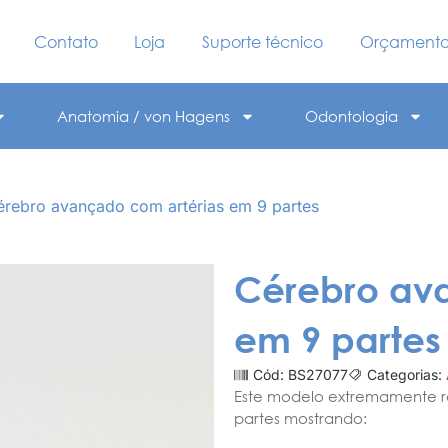
Contato
Loja
Suporte técnico
Orçament
Anatomia / von Hagens
Odontologia
érebro avançado com artérias em 9 partes
Cérebro av
em 9 partes
Cód: BS27077
Categorias:
Este modelo extremamente re
partes mostrando: