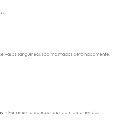
al;
o-se vasos sanguíneos são mostradas detalhadamente.
my –
Ferramenta educacional com detalhes das