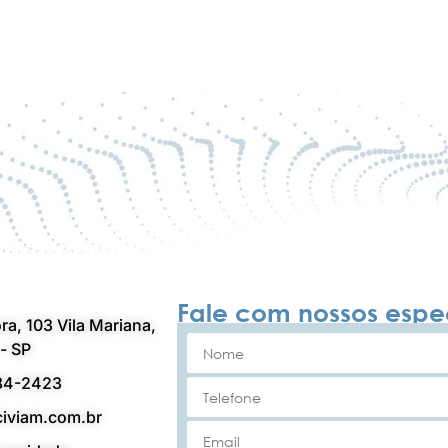
Fale com nossos espec
ra, 103 Vila Mariana,
- SP
84-2423
iviam.com.br