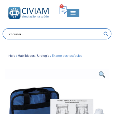
0
Início
/
Habilidades
/
Urologia
/ Exame dos testículos