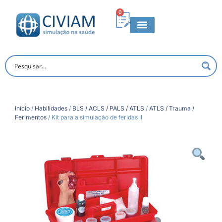
0
Início
/
Habilidades
/
BLS / ACLS / PALS / ATLS
/
ATLS / Trauma /
Ferimentos
/ Kit para a simulação de feridas II