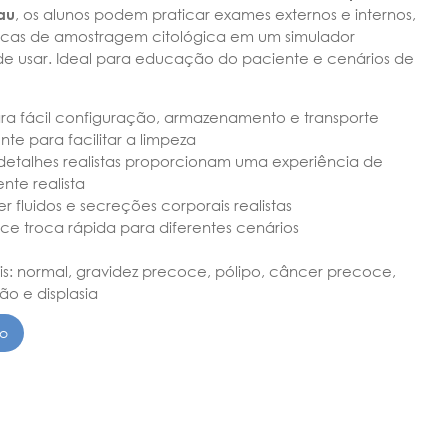
au
, os alunos podem praticar exames externos e internos,
icas de amostragem citológica em um simulador
il de usar. Ideal para educação do paciente e cenários de
 fácil configuração, armazenamento e transporte
 para facilitar a limpeza
 detalhes realistas proporcionam uma experiência de
te realista
er fluidos e secreções corporais realistas
ce troca rápida para diferentes cenários
is: normal, gravidez precoce, pólipo, câncer precoce,
ão e displasia
to