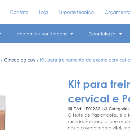
Contato
Loja
Suporte técnico
Orçament
Anatomia / von Hagens
Odontologia
/
Ginecológicos
/ Kit para treinamento de exame cervical 
Kit para tr
cervical e 
Cód: LF01230U
Categorias
O teste de Papanicolau é o 
mundo. É essencial que os p
neste procedimento vital, m