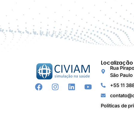
Localização
Rua Pirapo
São Paulo 
+55 11 38
contato@c
Politicas de p