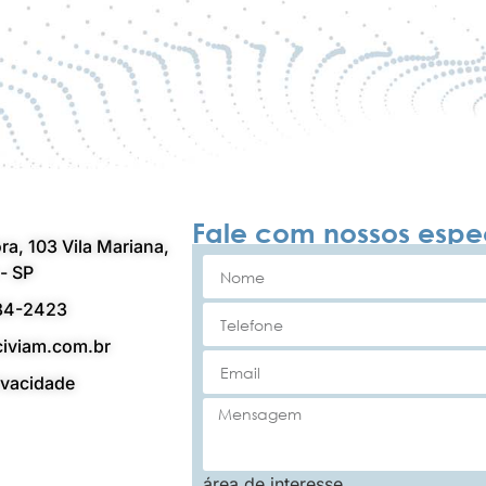
Fale com nossos espec
ra, 103 Vila Mariana,
- SP
84-2423
iviam.com.br
rivacidade
área de interesse