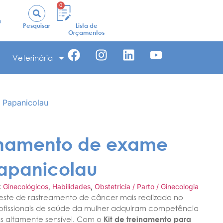
0
o
Pesquisar
Lista de
Orçamentos
Veterinária
e Papanicolau
einamento de exame
Papanicolau
:
Ginecológicos
,
Habilidades
,
Obstetrícia / Parto / Ginecologia
teste de rastreamento de câncer mais realizado no
rofissionais de saúde da mulher adquiram competência
as altamente sensível. Com o
Kit de treinamento para