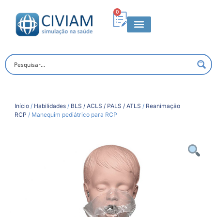
0
Início
/
Habilidades
/
BLS / ACLS / PALS / ATLS
/
Reanimação
RCP
/ Manequim pediátrico para RCP