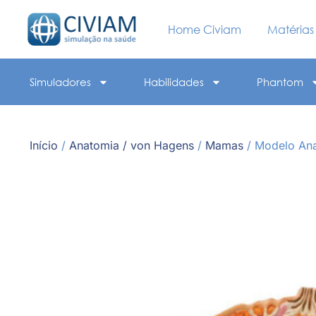
Home Civiam
Matérias
Simuladores
Habilidades
Phantom
Início
/
Anatomia / von Hagens
/
Mamas
/ Modelo An