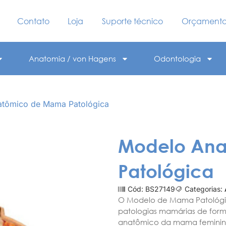
Contato
Loja
Suporte técnico
Orçament
Anatomia / von Hagens
Odontologia
atômico de Mama Patológica
Modelo An
Patológica
Cód: BS27149
Categorias:
O Modelo de Mama Patológic
patologias mamárias de form
anatômico da mama feminina 