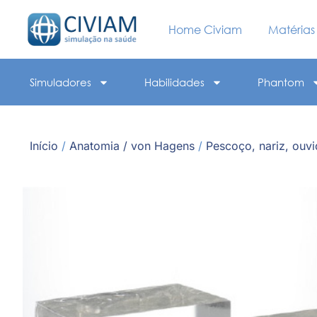
Home Civiam
Matérias
Simuladores
Habilidades
Phantom
Início
/
Anatomia / von Hagens
/
Pescoço, nariz, ouvi