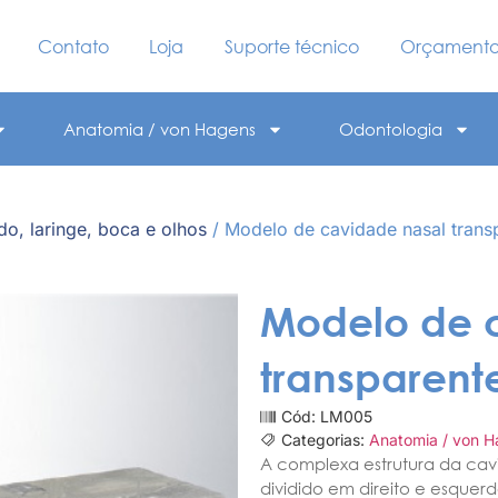
Contato
Loja
Suporte técnico
Orçament
Anatomia / von Hagens
Odontologia
do, laringe, boca e olhos
/ Modelo de cavidade nasal trans
Modelo de 
transparent
Cód: LM005
Categorias:
Anatomia / von 
A complexa estrutura da ca
dividido em direito e esquerd