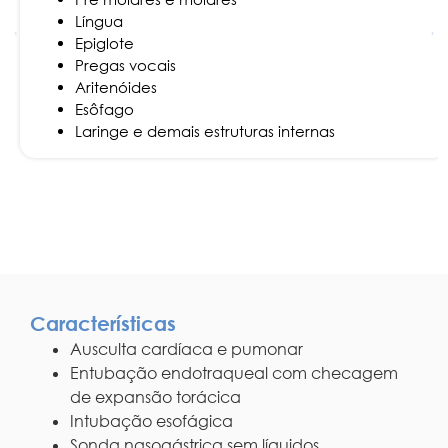
Língua
Epiglote
Pregas vocais
Aritenóides
Esôfago
Laringe e demais estruturas internas
Características
Ausculta cardíaca e pumonar
Entubação endotraqueal com checagem
de expansão torácica
Intubação esofágica
Sonda nasogástrica sem líquidos