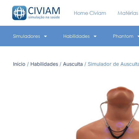
Home Civiam
Matérias
Simuladores
Habilidades
Phantom
Início
/
Habilidades
/
Ausculta
/ Simulador de Auscul