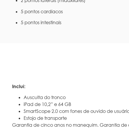
2 pontos laterais (midaxilares)
5 pontos cardíacos
5 pontos intestinais
Inclui:
Ausculta do tronco
iPad de 10,2” e 64 GB
SmartScope 2.0 com fones de ouvido de usuário
Estojo de transporte
Garantia de cinco anos no manequim. Garantia de do