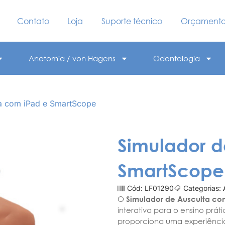
Contato
Loja
Suporte técnico
Orçament
Anatomia / von Hagens
Odontologia
ta com iPad e SmartScope
Simulador d
SmartScope
Cód: LF01290
Categorias:
O
Simulador de Ausculta co
interativa para o ensino prá
proporciona uma experiência