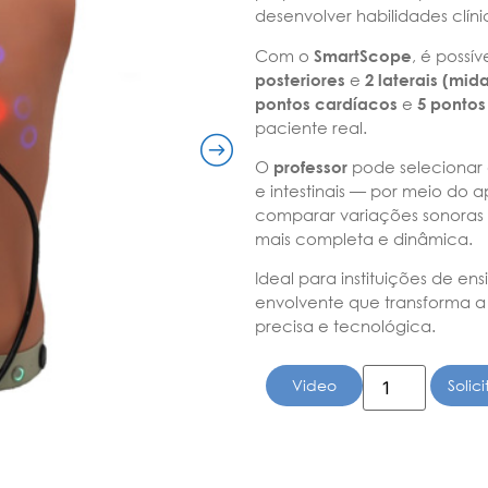
desenvolver habilidades clíni
Com o
SmartScope
, é possí
posteriores
e
2 laterais (mida
pontos cardíacos
e
5 pontos 
paciente real.
O
professor
pode selecionar 
e intestinais — por meio do a
comparar variações sonoras 
mais completa e dinâmica.
Ideal para instituições de e
envolvente que transforma a
precisa e tecnológica.
Video
Solic