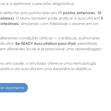
cas e a aprimorar a precisão diagnóstica.
vel detectar sons pulmonares em
11 pontos anteriores
,
10
xilares)
. O aluno também pode praticar a ausculta em
5
intestinais
, simulando com fidelidade o exame em um
diferentes condições clínicas — cardíacas, pulmonares
plicativo
Be READY Auscultation para iPad
, permitindo
em diferentes locais e proporcionar uma aprendizagem
nsino em saúde, o simulador oferece uma metodologia
 prática da ausculta em uma experiência didática,
itar orçamento