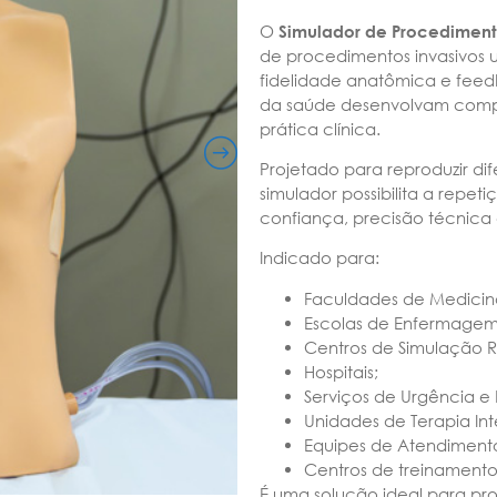
O
Simulador de Procediment
de procedimentos invasivos u
fidelidade anatômica e feedba
da saúde desenvolvam compe
prática clínica.
Projetado para reproduzir di
simulador possibilita a repe
confiança, precisão técnica
Indicado para:
Faculdades de Medicin
Escolas de Enfermagem
Centros de Simulação Re
Hospitais;
Serviços de Urgência e
Unidades de Terapia Int
Equipes de Atendimento
Centros de treinament
É uma solução ideal para p