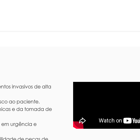
tos invasivos de alta
isco ao paciente.
nicas e da tomada de
s em urgência e
ilidade de peças de