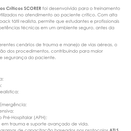
os Críticos SCORER
foi desenvolvido para o treinamento
tilizados no atendimento ao paciente crítico. Com alta
ck tátil realista, permite que estudantes e profissionais
tências técnicas em um ambiente seguro, antes da
ferentes cenários de trauma e manejo de vias aéreas, o
tição dos procedimentos, contribuindo para maior
 e segurança do paciente.
a;
;
alística;
 Emergência;
ensiva;
 Pré-Hospitalar (APH);
o em trauma e suporte avançado de vida.
rogramas de capacitação baseados nos protocolos
ATLS
,