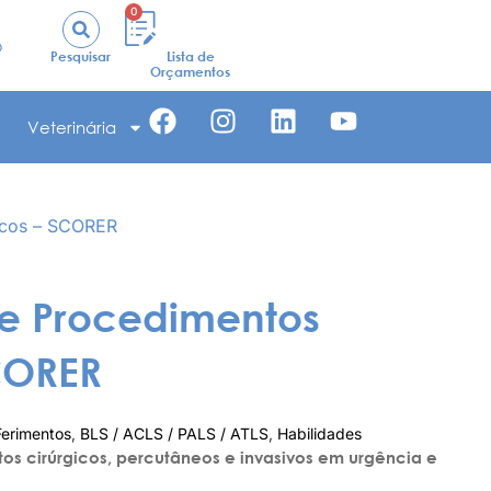
0
o
Pesquisar
Lista de
Orçamentos
Veterinária
icos – SCORER
de Procedimentos
SCORER
Ferimentos
,
BLS / ACLS / PALS / ATLS
,
Habilidades
s cirúrgicos, percutâneos e invasivos em urgência e