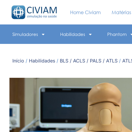
Home Civiam
Matérias
Simuladores
Habilidades
Phantom
Início
/
Habilidades
/
BLS / ACLS / PALS / ATLS
/
ATLS