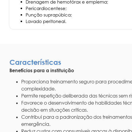
Drenagem de hemotórax e empiema;
Pericardiocentese;
Punção suprapúbica;
Lavado peritoneal.
Características
Benefícios para a instituição
Proporciona treinamento seguro para procedimen
complexidade.
Permite repetição deliberada das técnicas sem r
Favorece o desenvolvimento de habilidades téc
decisão em situações críticas.
Contribui para a padronização dos treinamento
emergência.
Reduz custos com consumíveis graças à disponib