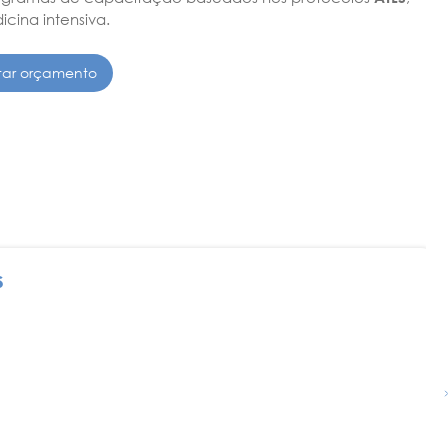
cina intensiva.
itar orçamento
s