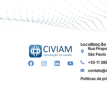
Localização
Rua Pirapo
São Paulo 
+55 11 38
contato@c
Politicas de p