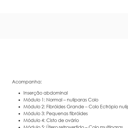
Acompanha:
Inserção abdominal
Módulo 1: Normal – nulíparas Colo
Módulo 2: Fibróides Grande – Colo Ectrópio nul
Módulo 3: Pequenas fibróides
Módulo 4: Cisto de ovário
Módulo 5: Útero retrovertido – Colo multíparas