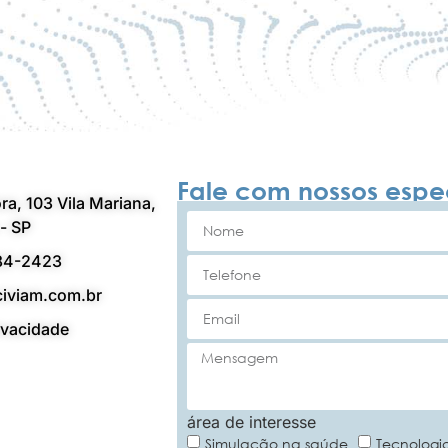
Fale com nossos espec
ra, 103 Vila Mariana,
- SP
84-2423
iviam.com.br
rivacidade
área de interesse
Simulação na saúde
Tecnologia