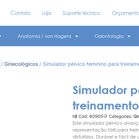
Contato
Loja
Suporte técnico
Orçament
Anatomia / von Hagens
Odontologia
/
Ginecológicos
/ Simulador pélvico feminino para treinam
Simulador p
treinamento
Cód: 60905
Categorias:
Gi
Este simulador pélvico avan
representação tátil para tr
distúrbios. Durável e fácil d