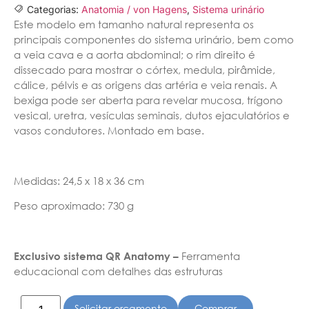
Categorias:
Anatomia / von Hagens
,
Sistema urinário
Este modelo em tamanho natural representa os
principais componentes do sistema urinário, bem como
a veia cava e a aorta abdominal; o rim direito é
dissecado para mostrar o córtex, medula, pirâmide,
cálice, pélvis e as origens das artéria e veia renais. A
bexiga pode ser aberta para revelar mucosa, trígono
vesical, uretra, vesículas seminais, dutos ejaculatórios e
vasos condutores. Montado em base.
Medidas: 24,5 x 18 x 36 cm
Peso aproximado: 730 g
Exclusivo sistema QR Anatomy –
Ferramenta
educacional com detalhes das estruturas
Solicitar orçamento
Comprar