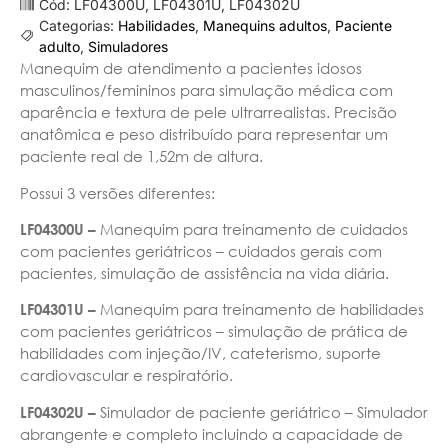
Cód: LF04300U, LF04301U, LF04302U
Categorias:
Habilidades
,
Manequins adultos
,
Paciente
adulto
,
Simuladores
Manequim de atendimento a pacientes idosos
masculinos/femininos para simulação médica com
aparência e textura de pele ultrarrealistas.
Precisão
anatômica e peso distribuído para representar um
paciente real de 1,52m de altura.
Possui 3 versões diferentes:
LF04300U –
Manequim para treinamento de cuidados
com pacientes geriátricos – cuidados gerais com
pacientes, simulação de assistência na vida diária.
LF04301U –
Manequim para treinamento de habilidades
com pacientes geriátricos – simulação de prática de
habilidades com injeção/IV, cateterismo, suporte
cardiovascular e respiratório.
LF04302U –
Simulador de paciente geriátrico – Simulador
abrangente e completo
incluindo a capacidade de