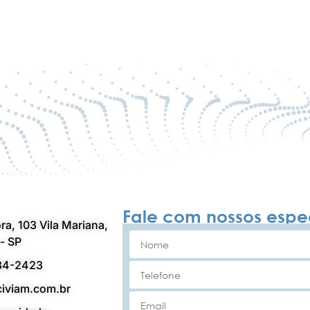
Fale com nossos espec
ra, 103 Vila Mariana,
- SP
84-2423
iviam.com.br