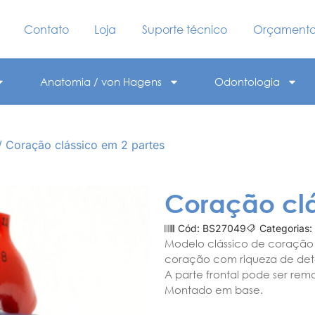
Contato
Loja
Suporte técnico
Orçament
Anatomia / von Hagens
Odontologia
/ Coração clássico em 2 partes
Coração clá
Cód: BS27049
Categorias:
Modelo clássico de coração 
coração com riqueza de detalh
A parte frontal pode ser remo
Montado em base.