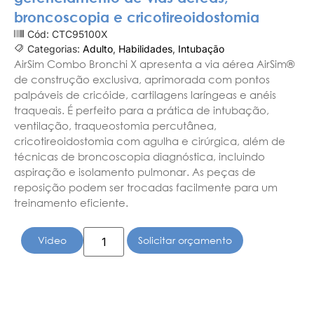
broncoscopia e cricotireoidostomia
Cód: CTC95100X
Categorias:
Adulto
,
Habilidades
,
Intubação
AirSim Combo Bronchi X apresenta a via aérea AirSim®
de construção exclusiva, aprimorada com pontos
palpáveis ​​de cricóide, cartilagens laríngeas e anéis
traqueais. É perfeito para a prática de intubação,
ventilação, traqueostomia percutânea,
cricotireoidostomia com agulha e cirúrgica, além de
técnicas de broncoscopia diagnóstica, incluindo
aspiração e isolamento pulmonar. As peças de
reposição podem ser trocadas facilmente para um
treinamento eficiente.
Video
Solicitar orçamento