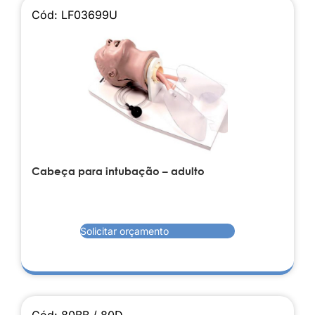
Cód: LF03699U
Cabeça para intubação – adulto
Solicitar orçamento
Cód: 80BB / 80D