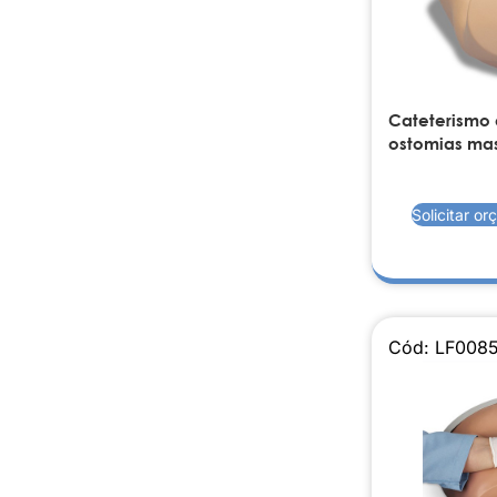
Cateterismo
ostomias mas
Solicitar o
Cód: LF008