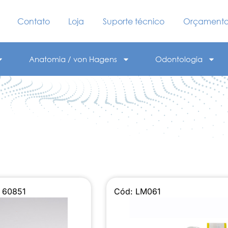
Contato
Loja
Suporte técnico
Orçament
Anatomia / von Hagens
Odontologia
 60851
Cód: LM061