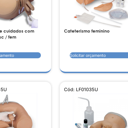
 e cuidados com
Cateterismo feminino
c / fem
rçamento
Solicitar orçamento
55U
Cód: LF01035U