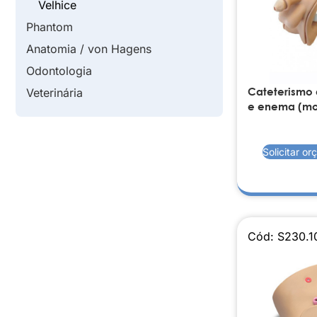
Velhice
Phantom
Anatomia / von Hagens
Odontologia
Cateterismo
Veterinária
e enema (mo
Solicitar o
Cód: S230.1