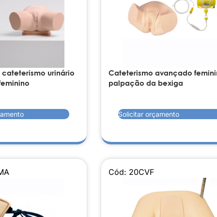
 cateterismo urinário
Cateterismo avançado femini
feminino
palpação da bexiga
rçamento
Solicitar orçamento
MA
Cód: 20CVF