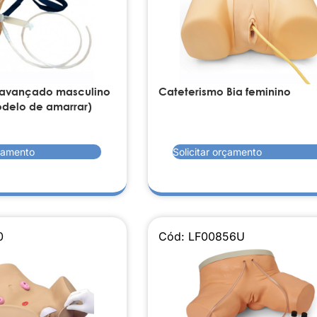
 avançado masculino
Cateterismo Bia feminino
delo de amarrar)
rçamento
Solicitar orçamento
0
Cód: LF00856U