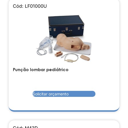
Cód: LF01000U
Punção lombar pediátrico
Solicitar orçamento
Cód: M43D