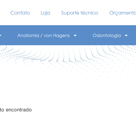
Contato
Loja
Suporte técnico
Orçament
Anatomia / von Hagens
Odontologia
to encontrado