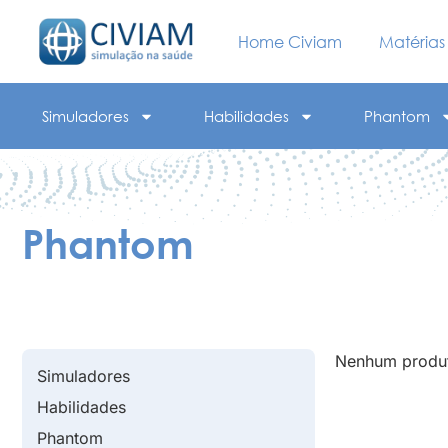
Home Civiam
Matérias
Simuladores
Habilidades
Phantom
Phantom
Nenhum produ
Simuladores
Habilidades
Phantom