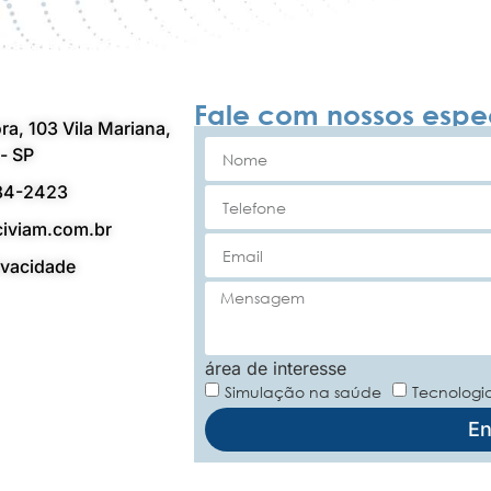
Fale com nossos espec
ra, 103 Vila Mariana,
- SP
84-2423
iviam.com.br
rivacidade
área de interesse
Simulação na saúde
Tecnologia
En