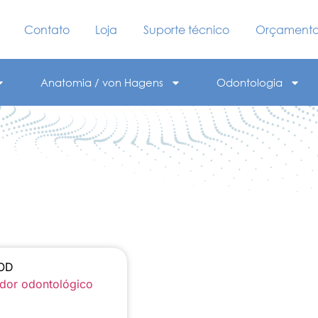
Contato
Loja
Suporte técnico
Orçament
Anatomia / von Hagens
Odontologia
MOD