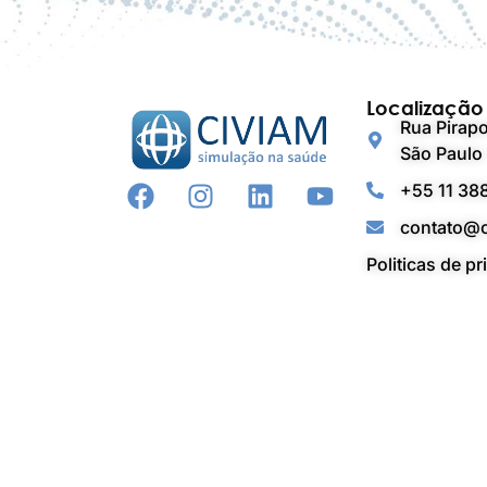
Localização
Rua Pirapo
São Paulo 
+55 11 38
contato@c
Politicas de p