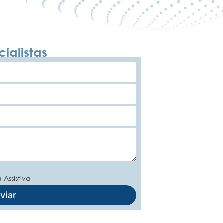
ialistas
 Assistiva
viar