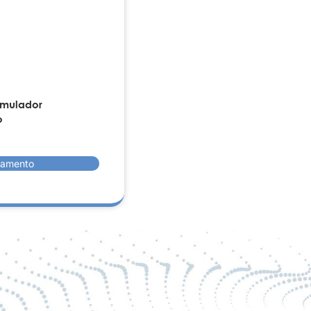
imulador
o
rçamento