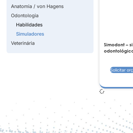
Anatomia / von Hagens
Odontologia
Habilidades
Simuladores
Veterinária
Simodont – s
odontológic
Solicitar o